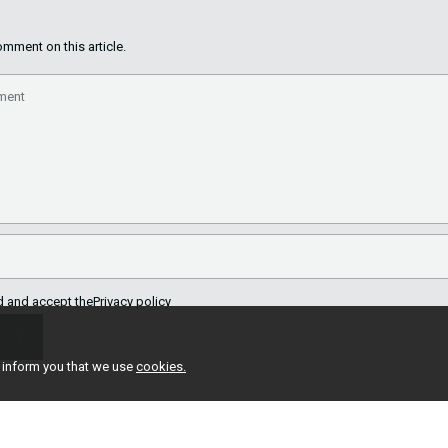
mment on this article.
ad and accept the
Privacy policy
e inform you that we use
cookies.