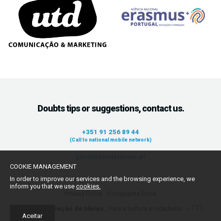
Doubts tips or suggestions, contact us.
+351 91 256 89 44
(Call to national mobile network)
geral@assdeideias.pt
COOKIE MANAGEMENT
In order to improve our services and the browsing experience, we
inform you that we use
cookies.
Privacy Policy
Complaints Book
2021,
Associação de Ideias
, Para a cultura e cidadania.
Aceitar