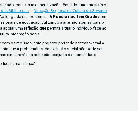
ntariado, para a sua concretização têm sido fundamentais os
 das Bibliotecas
, a
Direcção Regional da Cultura do Governo
 Ao longo da sua existência,
A Poesia não tem Grades
tem
ssionais de educação, utilizando a arte não apenas para o
poiar uma reflexão que permita situar o indivíduo face ao
tura integração social.
e com os reclusos, este projecto pretende ser transversal à
onta que a problemática da exclusão social não pode ser
mas sim através da actuação conjunta da comunidade.
 educar uma criança".