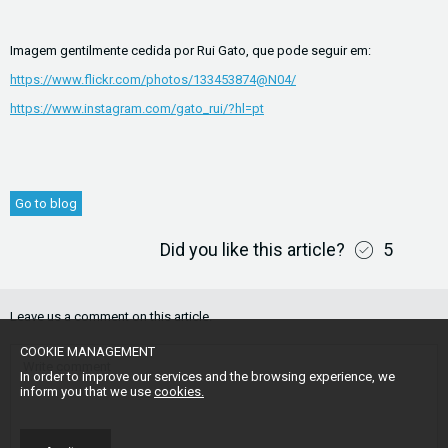
Imagem gentilmente cedida por Rui Gato, que pode seguir em:
https://www.flickr.com/photos/133453874@N04/
https://www.instagram.com/gato_rui/?hl=pt
Go to blog
Did you like this article?
5
Leave us a comment on this article.
COOKIE MANAGEMENT
In order to improve our services and the browsing experience, we
inform you that we use
cookies.