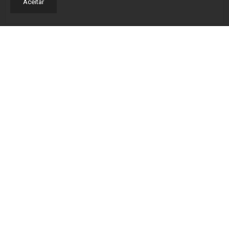
Aceitar
I have read and accept the
Privacy policy
SEND
SUBSCRIBE NEWSLETTER
PARTNERS: