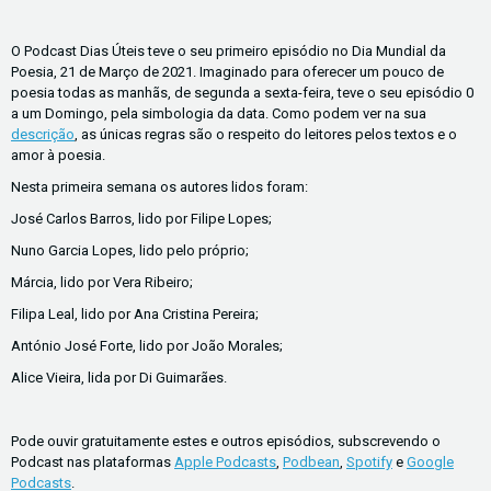
O Podcast Dias Úteis teve o seu primeiro episódio no Dia Mundial da
Poesia, 21 de Março de 2021. Imaginado para oferecer um pouco de
poesia todas as manhãs, de segunda a sexta-feira, teve o seu episódio 0
a um Domingo, pela simbologia da data. Como podem ver na sua
descrição
, as únicas regras são o respeito do leitores pelos textos e o
amor à poesia.
Nesta primeira semana os autores lidos foram:
José Carlos Barros, lido por Filipe Lopes;
Nuno Garcia Lopes, lido pelo próprio;
Márcia, lido por Vera Ribeiro;
Filipa Leal, lido por Ana Cristina Pereira;
António José Forte, lido por João Morales;
Alice Vieira, lida por Di Guimarães.
Pode ouvir gratuitamente estes e outros episódios, subscrevendo o
Podcast nas plataformas
Apple Podcasts
,
Podbean
,
Spotify
e
Google
Podcasts
.