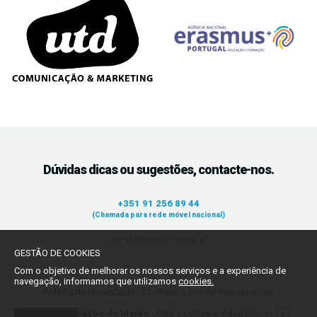
Dúvidas dicas ou sugestões, contacte-nos.
+351 91 256 89 44
(Chamada para rede móvel nacional)
geral@assdeideias.pt
GESTÃO DE COOKIES
Com o objetivo de melhorar os nossos serviços e a experiência de
navegação, informamos que utilizamos
cookies.
Política de Privacidade
Cookies
Livro de Reclamações
2021,
Associação de Ideias
, Para a cultura e cidadania.